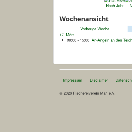
Nach Jahr
N
Wochenansicht
Vorherige Woche
17. März
09:00 - 15:00
An-Angeln an den Teic
Impressum
Disclaimer
Datensch
© 2026 Fischereiverein Marl e.V.